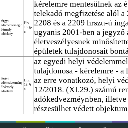
kérelemre mentesülnek az é
telekadó megfizetése alól a
2208 és a 2209 hrszu-ú inga
tárgyi
Htv.
adómentesség
/
13. §-
bármely
ugyanis 2001-ben a jegyző 
a
adóalany
életveszélyesnek minősített
épületek tulajdonosait bontá
az egyedi helyi védelemmel 
tulajdonosa - kérelemre - a 
az erre vonatkozó, helyi vé
tárgyi
Htv.
adókedvezmény
13. §-
/
bármely
12/2018. (XI.29.) számú ren
a
adóalany
adókedvezméynben, illetve
részesülhet védett objektum