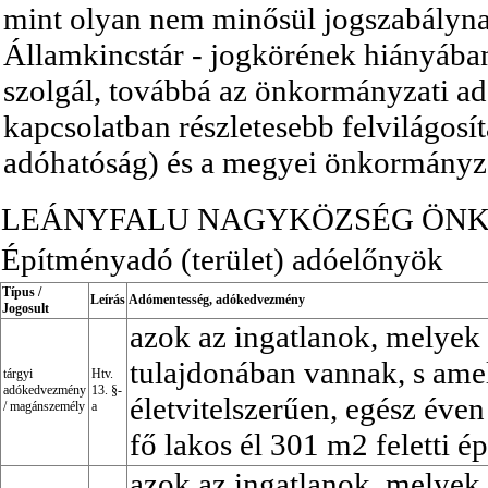
mint olyan nem minősül jogszabálynak,
Államkincstár - jogkörének hiányában -
szolgál, továbbá az önkormányzati adó
kapcsolatban részletesebb felvilágosí
adóhatóság) és a megyei önkormányza
LEÁNYFALU NAGYKÖZSÉG Ö
Építményadó (terület) adóelőnyök
Típus /
Leírás
Adómentesség, adókedvezmény
Jogosult
azok az ingatlanok, melye
tulajdonában vannak, s am
tárgyi
Htv.
adókedvezmény
13. §-
életvitelszerűen, egész éven
/
magánszemély
a
fő lakos él 301 m2 feletti é
azok az ingatlanok, melye