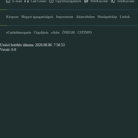
E-mail
Call Center
Ügyfélszolgálatok
WebKincstár
TeleKincstár
Központ
Megyei igazgatóságok
Impresszum
Adatvédelem
Honlaptérkép
Linkek
eCsaládtámogatás
Cégeljárás
eAdat
ÖNEGM
CSTINFO
Utolsó betöltés dátuma: 2026.08.06. 7:56:53
Verzió: 6.0