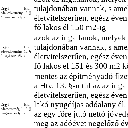
tulajdonában vannak, s am
tárgyi
Htv.
adókedvezmény
13. §-
életvitelszerűen, egész éven
/
magánszemély
a
fő lakos él 150 m2-ig
azok az ingatlanok, melye
tulajdonában vannak, s am
tárgyi
Htv.
adókedvezmény
13. §-
életvitelszerűen, egész éven
/
magánszemély
a
fő lakos él 151 és 300 m2 kö
mentes az építményadó fizet
a Htv. 13. §-n túl az az ing
életvitelszerűen, egész éven
lakó nyugdíjas adóalany él,
tárgyi
Htv.
adómentesség
/
13. §-
az egy főre jutó nettó jöve
magánszemély
a
meg az adóévet negelőző é