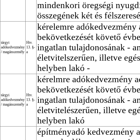
mindenkori öregségi nyugdí
összegének két és félszeresé
kérelemre adókedvezmény a
bekövetkezését követő évben
tárgyi
Htv.
ingatlan tulajdonosának -
adókedvezmény
13. §-
/
magánszemély
a
életvitelszerűen, illetve egé
helyben lakó -
kérelmre adókedvezmény ad
bekövetkezését követő évben
tárgyi
Htv.
ingatlan tulajdonosának - 
adókedvezmény
13. §-
/
magánszemély
a
életvitelészerűen, illetve eg
helyben lakó
építményadó kedvezmény a