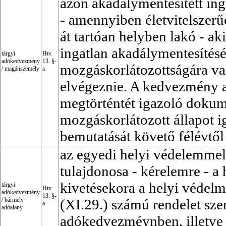
azon akadálymentesített ing
- amennyiben életvitelszerűe
át tartóan helyben lakó - ak
ingatlan akadálymentesítésé
tárgyi
Htv.
adókedvezmény
13. §-
mozgáskorlátozottságára való
/
magánszemély
a
elvégeznie. A kedvezmény a
megtörténtét igazoló doku
mozgáskorlátozott állapot 
bemutatását követő félévtől
az egyedi helyi védelemmel 
tulajdonosa - kérelemre - a 
kivetésekora a helyi védelm
tárgyi
Htv.
adókedvezmény
13. §-
/
bármely
(XI.29.) számú rendelet szer
a
adóalany
adókedvezméynben, illetve